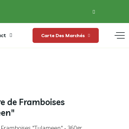
act
Carte Des Marchés
re de Framboises
een"
 Framboises "Tulameen" - 360gr