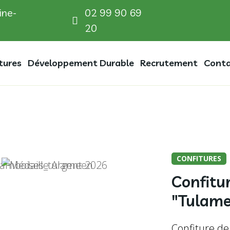
ine-
02 99 90 69
20
tures
Développement Durable
Recrutement
Cont
CONFITURES
Confitu
"Tulam
Confiture de